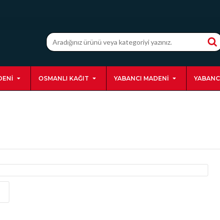
DENI
OSMANLI KAĞIT
YABANCI MADENI
YABANC