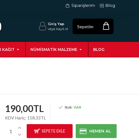
Siparişlerim
Blog
Giriş Yap
Sepetim
veya kayıt ol
I KAĞIT
NÜMISMATIK MALZEME
BLOG
190,00TL
Stok:
VAR
KDV Hariç:
158,33TL
SEPETE EKLE
HEMEN AL