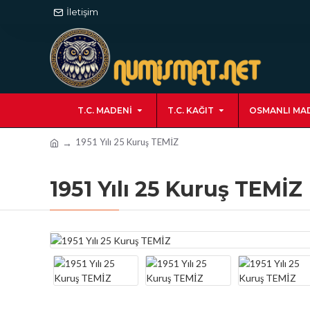
İletişim
T.C. MADENI
T.C. KAĞIT
OSMANLI MA
1951 Yılı 25 Kuruş TEMİZ
1951 Yılı 25 Kuruş TEMİZ