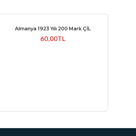
STOKTA YOK
Almanya 1923 Yılı 200 Mark ÇİL
60,00TL
1979 
Yiye