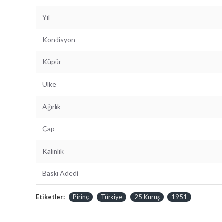
Yıl
Kondisyon
Küpür
Ülke
Ağırlık
Çap
Kalınlık
Baskı Adedi
Etiketler:
Pirinç
Türkiye
25 Kuruş
1951